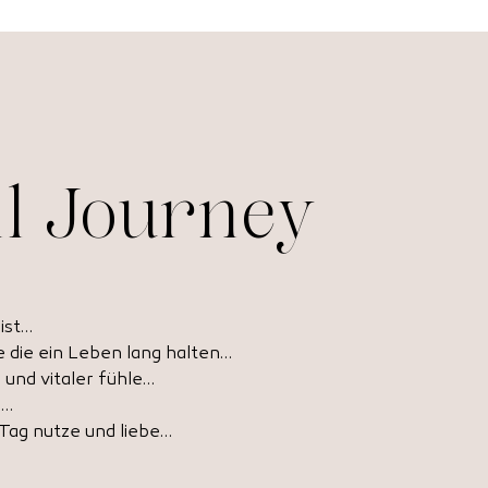
il Journey
ist…
 die ein Leben lang halten…
 und vitaler fühle…
n…
 Tag nutze und liebe…