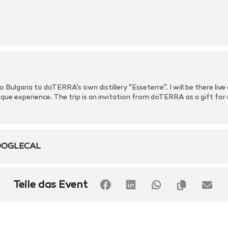
to Bulgaria to doTERRA’s own distillery “Esseterre”. I will be there liv
ique experience. The trip is an invitation from doTERRA as a gift for
OGLECAL
Teile das Event