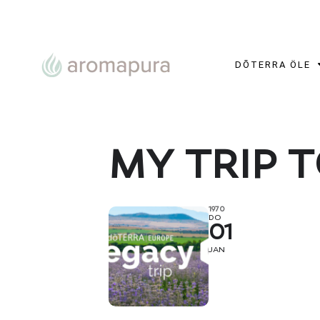
DŌTERRA ÖLE
MY TRIP 
1970
DO
01
JAN