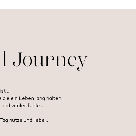
il Journey
ist…
 die ein Leben lang halten…
 und vitaler fühle…
n…
 Tag nutze und liebe…