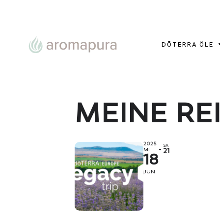
DŌTERRA ÖLE
MEINE RE
2025
SA
MI
21
18
JUN