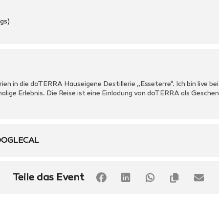
gs)
rien in die doTERRA Hauseigene Destillerie „Esseterre“. Ich bin live b
malige Erlebnis. Die Reise ist eine Einladung von doTERRA als Geschen
OGLECAL
Teile das Event