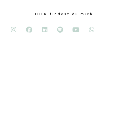
HIER findest du mich
Mein Netzwerk
Signum Originis
Bettina Kohl Feng Shui
dōTERRA
und viele mehr hier