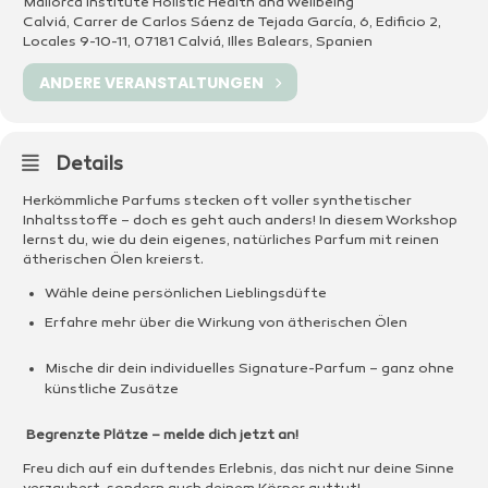
Mallorca Institute Holistic Health and Wellbeing
Calviá, Carrer de Carlos Sáenz de Tejada García, 6, Edificio 2,
Locales 9-10-11, 07181 Calviá, Illes Balears, Spanien
ANDERE VERANSTALTUNGEN
Details
Herkömmliche Parfums stecken oft voller synthetischer
Inhaltsstoffe – doch es geht auch anders! In diesem Workshop
lernst du, wie du dein eigenes, natürliches Parfum mit reinen
ätherischen Ölen kreierst.
Wähle deine persönlichen Lieblingsdüfte
Erfahre mehr über die Wirkung von ätherischen Ölen
Mische dir dein individuelles Signature-Parfum – ganz ohne
künstliche Zusätze
Begrenzte Plätze – melde dich jetzt an!
Freu dich auf ein duftendes Erlebnis, das nicht nur deine Sinne