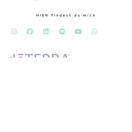
HIER findest du mich
Mein Netzwerk
Signum Originis
Bettina Kohl Feng Shui
dōTERRA
und viele mehr hier