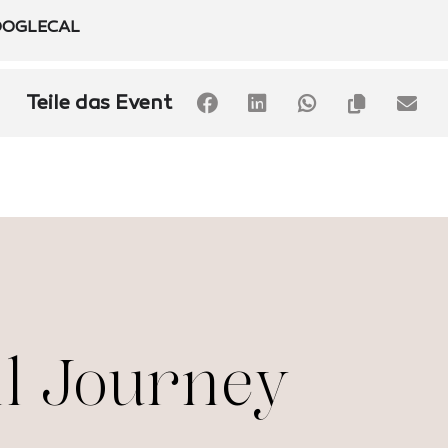
OGLECAL
Teile das Event
il Journey