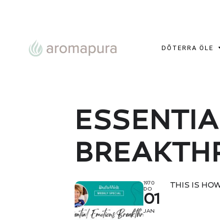
DŌTERRA ÖLE
ESSENTIA
BREAKTH
1970
THIS IS HOW
DO
01
JAN