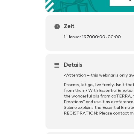
Zeit
1. Januar 1970
00:00
-
00:00
Details
<Attention – this webinar is only av
Process, let go, live freely. Isn’t t
from them? With Essential Emotions
the wonderful oils from doTERRA, th
Emotions“ and use it as a reference
Sabine explains the Essential Emoti
REGISTRATION: Please contact me or