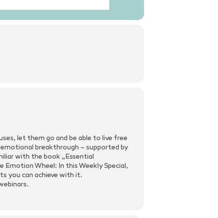
uses, let them go and be able to live free
r emotional breakthrough – supported by
liar with the book „Essential
e Emotion Wheel: In this Weekly Special,
s you can achieve with it.
webinars.