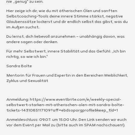
nie „genug“ zu sein.
Hier zeige ich dir, wie du mit ätherischen Ölen und sanften
Selbstcoaching-Tools deine innere Stimme stärkst, negative
Glaubenssätze lockerst und dir endlich selbst das gibst, was du
im Außen suchst.
Du lernst, dich liebevoll anzunehmen – unabhängig davon, was
andere sagen oder denken.
Für mehr Selbstwert, innere Stabilität und das Gefühl: „Ich bin
richtig, so wie ich bin.“
Sandra Bolte
Mentorin für Frauen und Expertin in den Bereichen Weiblichkeit,
Zyklus und Sexualität
Anmeldung: https://www.eventbrite.com/e/weekly-special-
selbstwert-starken-mit-atherischen-olen-mit-sandra-bolte-
tickets-1431085117109?aff=ebdsoporgprofile&keep_tld=1
Anmeldeschluss: 09.07. um 15.00 Uhr. Den Link senden wir euch
vor dem Event per Mail zu (bitte auch im SPAM nachschauen!).