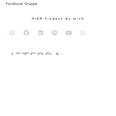
Facebook Gruppe
HIER findest du mich
Mein Netzwerk
Signum Originis
Bettina Kohl Feng Shui
dōTERRA