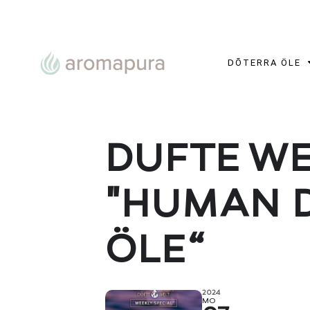
DŌTERRA ÖLE
DUFTE WE
"HUMAN D
ÖLE“
2024
MO