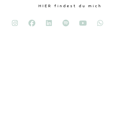
HIER findest du mich
Mein Netzwerk
Signum Originis
Bettina Kohl Feng Shui
dōTERRA
und viele mehr hier