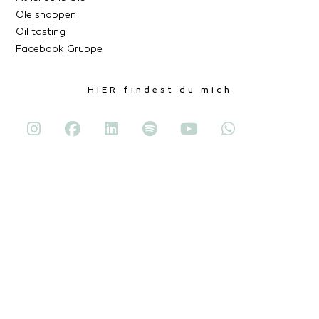
Öle shoppen
Oil tasting
Facebook Gruppe
HIER findest du mich
Mein Netzwerk
Signum Originis
Bettina Kohl Feng Shui