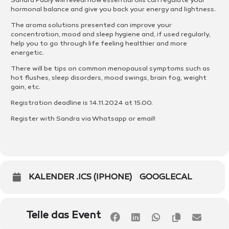
Sandra Pauly will reveal how essential oils can regulate your
hormonal balance and give you back your energy and lightness.
The aroma solutions presented can improve your
concentration, mood and sleep hygiene and, if used regularly,
help you to go through life feeling healthier and more
energetic.
There will be tips on common menopausal symptoms such as
hot flushes, sleep disorders, mood swings, brain fog, weight
gain, etc.
Registration deadline is 14.11.2024 at 15.00.
Register with Sandra via Whatsapp or email!
KALENDER .ICS (IPHONE)
GOOGLECAL
Teile das Event