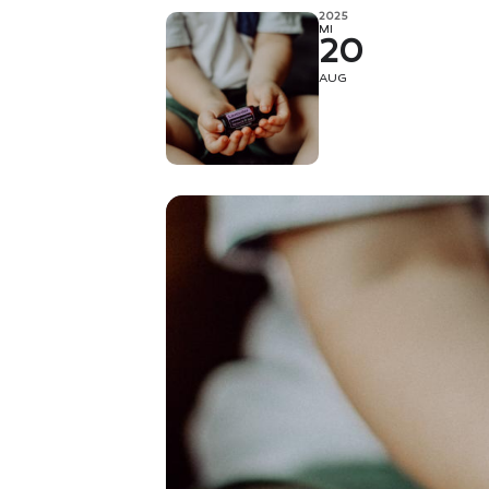
2025
MI
20
AUG