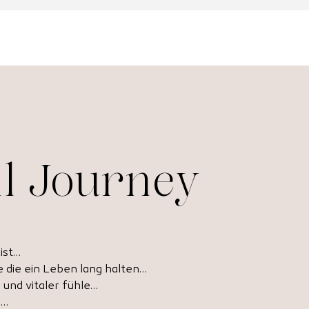
il Journey
ist…
 die ein Leben lang halten…
 und vitaler fühle…
n…